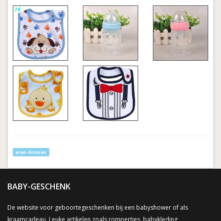
eten-drinken
BABY-GESCHENK
De website voor geboortegeschenken bij een babyshower of als
kraamcadeau. Leuke artikelen zoals rompertjes, babykleding,