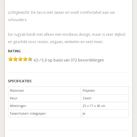
Lichtgewicht: De tas is niet zwaar en voelt comfortabel aan uw
schouders.
De rugzak biedt niet alleen een modieus design, maar is zeer stijlvol
en geschikt voor reizen, uitgaan, winkelen en veel meer.
RATING:
4,5 / 5,0 op basis van 372 beoordelingen
SPECIFICATIES:
Materiaal
Polyester
Kleur
Zwart
Afmetingen
25 x 17 x 40 cm
Tassenhaken inbegrepen
Ja