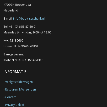
4702GH Roosendaal
Nederland
E-mail:
info@baby-geschenk.nl
Tel. +31 (0) 6 55 87 60 01
Maandag t/m vrijdag: 9.00 tot 18.00
KvK: 72186666
Btw nr: NL 859020770B01
Bankgegevens:
IBAN: NL93ABNA0825681316
INFORMATIE
Veelgestelde vragen
Retouren & Verzenden
Contact
Privacy beleid