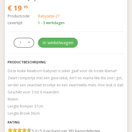
€ 19
95
Productcode:
Babysetje-27
Levertijd:
1 - 3 werkdagen
In winkelwagen
PRODUCTBESCHRIJVING:
Deze leuke Newborn babyset is zeker gaaf voor de troste Mama!!
Zwart rompertje met een gave tekst, Ain't no mama like the one i got,
verder een zwart/wit broekje en een zwart/witte muts. Hoe leuk is dat!
Geschikt voor 3 tot 6 maanden
Maten:
Lengte Romper 37cm
Lengte Broek 36cm
RATING:
5,0 / 5,0 op basis van 381 beoordelingen