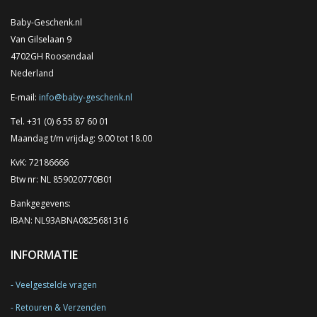
Baby-Geschenk.nl
Van Gilselaan 9
4702GH Roosendaal
Nederland
E-mail:
info@baby-geschenk.nl
Tel. +31 (0) 6 55 87 60 01
Maandag t/m vrijdag: 9.00 tot 18.00
KvK: 72186666
Btw nr: NL 859020770B01
Bankgegevens:
IBAN: NL93ABNA0825681316
INFORMATIE
Veelgestelde vragen
Retouren & Verzenden