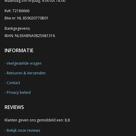
Maandag t/m vrijdag: 9.00 tot 18.00
KvK: 72186666
Btw nr: NL 859020770B01
Bankgegevens:
IBAN: NL93ABNA0825681316
INFORMATIE
Veelgestelde vragen
Retouren & Verzenden
Contact
Privacy beleid
REVIEWS
Klanten geven ons gemiddeld een: 8,8
Bekijk onze reviews