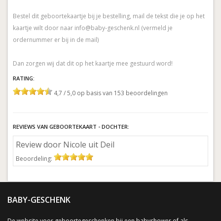
Bestel dit geboortekaartje bij je bestelling, mail de tekst die je op het
kaartje wilt door naar info@baby-geschenk.nl (vermeld je
ordernummer er bij in de mail)
RATING:
4,7 / 5,0 op basis van 153 beoordelingen
REVIEWS VAN GEBOORTEKAART - DOCHTER:
Review door Nicole uit Deil
Beoordeling:
BABY-GESCHENK
De website voor geboortegeschenken bij een babyshower of als