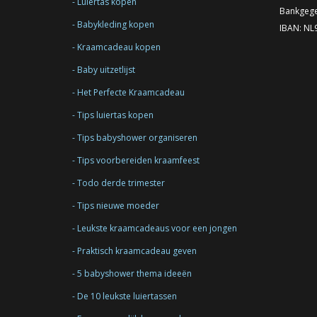
Luiertas kopen
Bankgege
Babykleding kopen
IBAN: N
Kraamcadeau kopen
Baby uitzetlijst
Het Perfecte Kraamcadeau
Tips luiertas kopen
Tips babyshower organiseren
Tips voorbereiden kraamfeest
Todo derde trimester
Tips nieuwe moeder
Leukste kraamcadeaus voor een jongen
Praktisch kraamcadeau geven
5 babyshower thema ideeën
De 10 leukste luiertassen