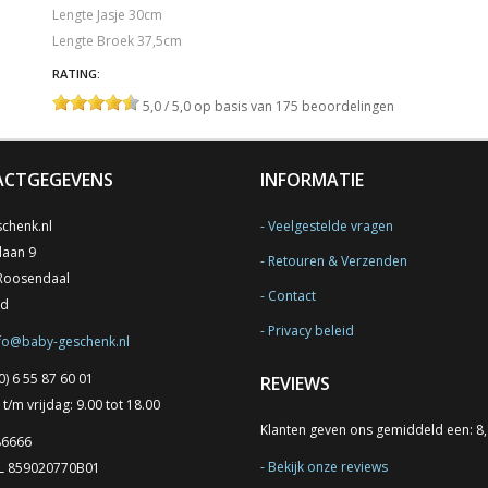
Lengte Jasje 30cm
Lengte Broek 37,5cm
RATING:
5,0 / 5,0 op basis van 175 beoordelingen
CTGEGEVENS
INFORMATIE
chenk.nl
Veelgestelde vragen
laan 9
Retouren & Verzenden
Roosendaal
Contact
nd
Privacy beleid
fo@baby-geschenk.nl
0) 6 55 87 60 01
REVIEWS
/m vrijdag: 9.00 tot 18.00
Klanten geven ons gemiddeld een: 8
86666
Bekijk onze reviews
NL 859020770B01