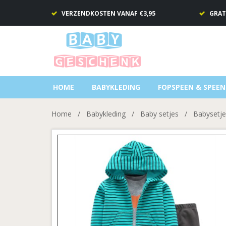
VERZENDKOSTEN VANAF €3,95
GRAT
HOME
BABYKLEDING
FOPSPEEN & SPEE
Home
/
Babykleding
/
Baby setjes
/
Babysetje