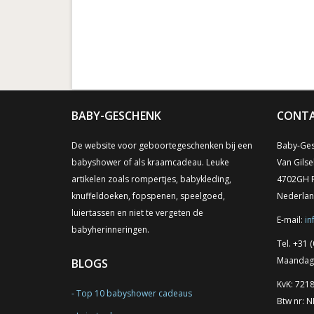
BABY-GESCHENK
CONTA
De website voor geboortegeschenken bij een
Baby-Ges
babyshower of als kraamcadeau. Leuke
Van Gilse
artikelen zoals rompertjes, babykleding,
4702GH 
knuffeldoeken, fopspenen, speelgoed,
Nederla
luiertassen en niet te vergeten de
E-mail:
in
babyherinneringen.
Tel. +31 (
Maandag t
BLOGS
KvK: 721
Top 10 babyshower cadeaus
Btw nr: 