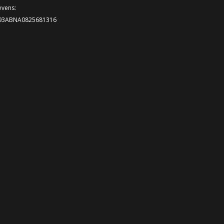
vens:
L93ABNA0825681316